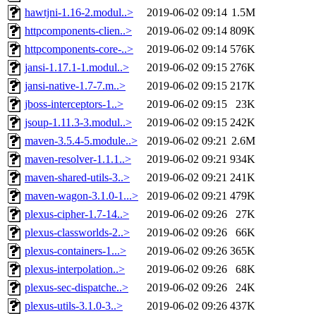
hawtjni-1.16-2.modul..>
2019-06-02 09:14
1.5M
httpcomponents-clien..>
2019-06-02 09:14
809K
httpcomponents-core-..>
2019-06-02 09:14
576K
jansi-1.17.1-1.modul..>
2019-06-02 09:15
276K
jansi-native-1.7-7.m..>
2019-06-02 09:15
217K
jboss-interceptors-1..>
2019-06-02 09:15
23K
jsoup-1.11.3-3.modul..>
2019-06-02 09:15
242K
maven-3.5.4-5.module..>
2019-06-02 09:21
2.6M
maven-resolver-1.1.1..>
2019-06-02 09:21
934K
maven-shared-utils-3..>
2019-06-02 09:21
241K
maven-wagon-3.1.0-1...>
2019-06-02 09:21
479K
plexus-cipher-1.7-14..>
2019-06-02 09:26
27K
plexus-classworlds-2..>
2019-06-02 09:26
66K
plexus-containers-1...>
2019-06-02 09:26
365K
plexus-interpolation..>
2019-06-02 09:26
68K
plexus-sec-dispatche..>
2019-06-02 09:26
24K
plexus-utils-3.1.0-3..>
2019-06-02 09:26
437K