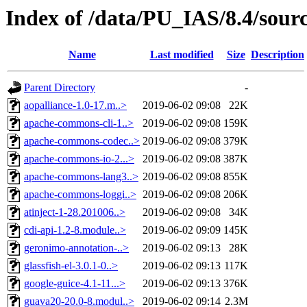
Index of /data/PU_IAS/8.4/sou
Name
Last modified
Size
Description
Parent Directory
-
aopalliance-1.0-17.m..>
2019-06-02 09:08
22K
apache-commons-cli-1..>
2019-06-02 09:08
159K
apache-commons-codec..>
2019-06-02 09:08
379K
apache-commons-io-2...>
2019-06-02 09:08
387K
apache-commons-lang3..>
2019-06-02 09:08
855K
apache-commons-loggi..>
2019-06-02 09:08
206K
atinject-1-28.201006..>
2019-06-02 09:08
34K
cdi-api-1.2-8.module..>
2019-06-02 09:09
145K
geronimo-annotation-..>
2019-06-02 09:13
28K
glassfish-el-3.0.1-0..>
2019-06-02 09:13
117K
google-guice-4.1-11...>
2019-06-02 09:13
376K
guava20-20.0-8.modul..>
2019-06-02 09:14
2.3M