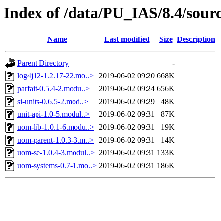
Index of /data/PU_IAS/8.4/sour
Name
Last modified
Size
Description
Parent Directory
-
log4j12-1.2.17-22.mo..>
2019-06-02 09:20
668K
parfait-0.5.4-2.modu..>
2019-06-02 09:24
656K
si-units-0.6.5-2.mod..>
2019-06-02 09:29
48K
unit-api-1.0-5.modul..>
2019-06-02 09:31
87K
uom-lib-1.0.1-6.modu..>
2019-06-02 09:31
19K
uom-parent-1.0.3-3.m..>
2019-06-02 09:31
14K
uom-se-1.0.4-3.modul..>
2019-06-02 09:31
133K
uom-systems-0.7-1.mo..>
2019-06-02 09:31
186K