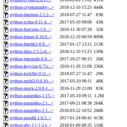
python-cryptography-..>
2018-12-10 15:25
444K
python-daemon-2.1.2-..>
2018-07-27 11:47
83K
python-ecdsa-0.11-4...>
2017-05-10 09:06
43K
python-funcsigs-1.0...>
2016-11-30 07:20
32K
python-future-0.16.0..>
2018-12-19 00:59
809K
python-httplib2-0.9...>
2017-01-17 13:11
213K
python-idna-2.5-2.el..>
2018-12-10 15:25
130K
python-jmespath-0.9...>
2017-10-27 09:15
26K
python-keyczar-0.71c..>
2016-11-29 21:08
236K
python-lockfile-0.11..>
2018-07-27 11:47
29K
python-meld3-0.6.10-..>
2017-05-10 09:11
48K
python-mock-2.0.0-1...>
2016-11-29 21:09
81K
python-paramiko-1.15..>
2017-05-10 09:11
1.2M
python-paramiko-2.1...>
2017-09-21 08:38
264K
python-paramiko-2.1...>
2018-03-22 10:52
268K
python-passlib-1.6.5..>
2017-01-24 06:41
413K
python-pbr-3.1.1-2.e..>
2018-01-09 09:35
110K