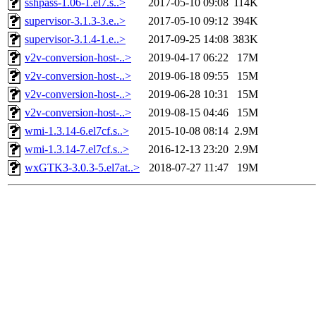
sshpass-1.06-1.el7.s..>
2017-05-10 09:08
114K
supervisor-3.1.3-3.e..>
2017-05-10 09:12
394K
supervisor-3.1.4-1.e..>
2017-09-25 14:08
383K
v2v-conversion-host-..>
2019-04-17 06:22
17M
v2v-conversion-host-..>
2019-06-18 09:55
15M
v2v-conversion-host-..>
2019-06-28 10:31
15M
v2v-conversion-host-..>
2019-08-15 04:46
15M
wmi-1.3.14-6.el7cf.s..>
2015-10-08 08:14
2.9M
wmi-1.3.14-7.el7cf.s..>
2016-12-13 23:20
2.9M
wxGTK3-3.0.3-5.el7at..>
2018-07-27 11:47
19M