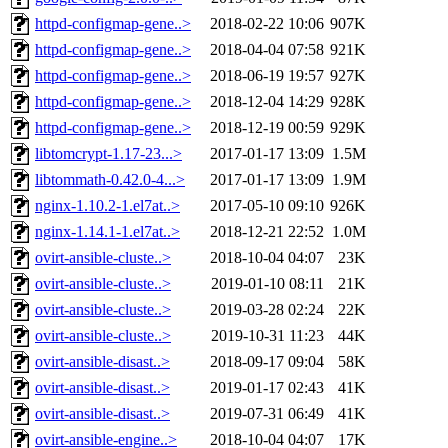
httpd-configmap-gene..>
2018-02-22 10:06
907K
httpd-configmap-gene..>
2018-04-04 07:58
921K
httpd-configmap-gene..>
2018-06-19 19:57
927K
httpd-configmap-gene..>
2018-12-04 14:29
928K
httpd-configmap-gene..>
2018-12-19 00:59
929K
libtomcrypt-1.17-23...>
2017-01-17 13:09
1.5M
libtommath-0.42.0-4...>
2017-01-17 13:09
1.9M
nginx-1.10.2-1.el7at..>
2017-05-10 09:10
926K
nginx-1.14.1-1.el7at..>
2018-12-21 22:52
1.0M
ovirt-ansible-cluste..>
2018-10-04 04:07
23K
ovirt-ansible-cluste..>
2019-01-10 08:11
21K
ovirt-ansible-cluste..>
2019-03-28 02:24
22K
ovirt-ansible-cluste..>
2019-10-31 11:23
44K
ovirt-ansible-disast..>
2018-09-17 09:04
58K
ovirt-ansible-disast..>
2019-01-17 02:43
41K
ovirt-ansible-disast..>
2019-07-31 06:49
41K
ovirt-ansible-engine..>
2018-10-04 04:07
17K