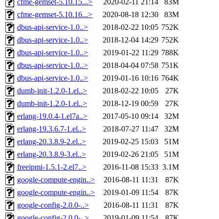
cfme-gemset-5.10.15...>
2020-02-11 21:14
83M
cfme-gemset-5.10.16...>
2020-08-18 12:30
83M
dbus-api-service-1.0..>
2018-02-22 10:05
752K
dbus-api-service-1.0..>
2018-12-04 14:29
752K
dbus-api-service-1.0..>
2019-01-22 11:29
788K
dbus-api-service-1.0..>
2018-04-04 07:58
751K
dbus-api-service-1.0..>
2019-01-16 10:16
764K
dumb-init-1.2.0-1.el..>
2018-02-22 10:05
27K
dumb-init-1.2.0-1.el..>
2018-12-19 00:59
27K
erlang-19.0.4-1.el7a..>
2017-05-10 09:14
32M
erlang-19.3.6.7-1.el..>
2018-07-27 11:47
32M
erlang-20.3.8.9-2.el..>
2019-02-25 15:03
51M
erlang-20.3.8.9-3.el..>
2019-02-26 21:05
51M
freeipmi-1.5.1-2.el7..>
2016-11-08 15:33
3.1M
google-compute-engin..>
2016-08-11 11:31
87K
google-compute-engin..>
2019-01-09 11:54
87K
google-config-2.0.0-..>
2016-08-11 11:31
87K
google-config-2.0.0-..>
2019-01-09 11:54
87K