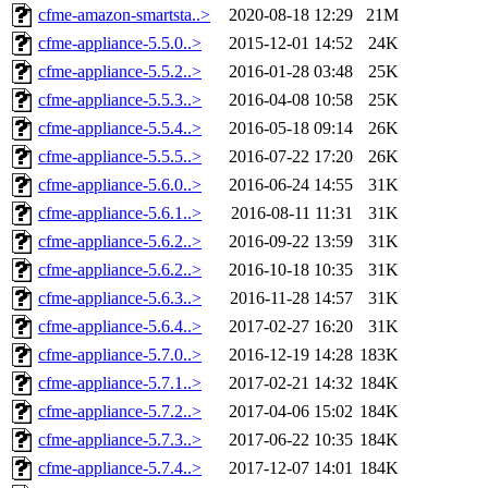
cfme-amazon-smartsta..>
2020-08-18 12:29
21M
cfme-appliance-5.5.0..>
2015-12-01 14:52
24K
cfme-appliance-5.5.2..>
2016-01-28 03:48
25K
cfme-appliance-5.5.3..>
2016-04-08 10:58
25K
cfme-appliance-5.5.4..>
2016-05-18 09:14
26K
cfme-appliance-5.5.5..>
2016-07-22 17:20
26K
cfme-appliance-5.6.0..>
2016-06-24 14:55
31K
cfme-appliance-5.6.1..>
2016-08-11 11:31
31K
cfme-appliance-5.6.2..>
2016-09-22 13:59
31K
cfme-appliance-5.6.2..>
2016-10-18 10:35
31K
cfme-appliance-5.6.3..>
2016-11-28 14:57
31K
cfme-appliance-5.6.4..>
2017-02-27 16:20
31K
cfme-appliance-5.7.0..>
2016-12-19 14:28
183K
cfme-appliance-5.7.1..>
2017-02-21 14:32
184K
cfme-appliance-5.7.2..>
2017-04-06 15:02
184K
cfme-appliance-5.7.3..>
2017-06-22 10:35
184K
cfme-appliance-5.7.4..>
2017-12-07 14:01
184K