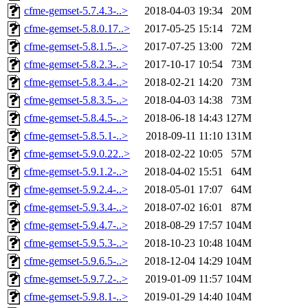
cfme-gemset-5.7.4.3-..>
2018-04-03 19:34
20M
cfme-gemset-5.8.0.17..>
2017-05-25 15:14
72M
cfme-gemset-5.8.1.5-..>
2017-07-25 13:00
72M
cfme-gemset-5.8.2.3-..>
2017-10-17 10:54
73M
cfme-gemset-5.8.3.4-..>
2018-02-21 14:20
73M
cfme-gemset-5.8.3.5-..>
2018-04-03 14:38
73M
cfme-gemset-5.8.4.5-..>
2018-06-18 14:43
127M
cfme-gemset-5.8.5.1-..>
2018-09-11 11:10
131M
cfme-gemset-5.9.0.22..>
2018-02-22 10:05
57M
cfme-gemset-5.9.1.2-..>
2018-04-02 15:51
64M
cfme-gemset-5.9.2.4-..>
2018-05-01 17:07
64M
cfme-gemset-5.9.3.4-..>
2018-07-02 16:01
87M
cfme-gemset-5.9.4.7-..>
2018-08-29 17:57
104M
cfme-gemset-5.9.5.3-..>
2018-10-23 10:48
104M
cfme-gemset-5.9.6.5-..>
2018-12-04 14:29
104M
cfme-gemset-5.9.7.2-..>
2019-01-09 11:57
104M
cfme-gemset-5.9.8.1-..>
2019-01-29 14:40
104M