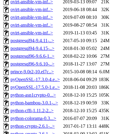
ovirt-ansible-vm-inf..>
2019-03-13 09:07
21K
ovirt-ansible-vm-inf..>
2019-06-18 08:44
32K
ovirt-ansible-vm-inf..>
2019-07-09 08:10
30K
ovirt-ansible-vm-inf..>
2019-08-27 08:54
31K
ovirt-ansible-vm-inf..>
2019-11-13 03:45
31K
postgresql94-9.4.11-..>
2017-05-10 09:15
24M
postgresql94-9.4.15-..>
2018-01-30 05:02
24M
postgresql96-9.6.6-1..>
2018-02-22 10:06
27M
postgresql96-9.6.10-..>
2018-11-27 13:07
27M
prince-9.0r2-10.el7c..>
2015-10-08 08:14
6.0M
pyOpenSSL-17.3.0-4.e..>
2018-06-04 09:29
183K
pyOpenSSL-17.5.0-1.e..>
2018-11-08 20:03
186K
python-asn1crypto-0...>
2018-12-10 15:25
105K
python-bambou-3.0.1-..>
2018-12-19 00:59
33K
python-cffi-1.11.2-2..>
2018-12-10 15:25
435K
python-colorama-0.3...>
2016-07-07 20:09
31K
python-crypto-2.6.1-..>
2017-01-17 13:11
448K
python-crypto-2.6.1-..>
2018-02-09 13:02
451K