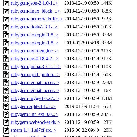
rubygem-json-2.1.0-1..>
2018-12-19 00:59
144K
rubygem-linux_block_..>
2018-12-19 00:59
8.8K
rubygem-memory_buffe..>
2018-12-19 00:59
9.2K
rubygem-nio4r-2.3.1-..>
2018-12-19 00:59
101K
rubygem-nokogiri-1.8..>
2018-12-19 00:59
8.9M
rubygem-nokogiri-1.8..>
2019-07-30 04:18
8.9M
rubygem-ovirt-engine..>
2018-12-19 00:59
315K
rubygem-pg-0.18.4-2...>
2018-12-19 00:59
217K
rubygem-puma-3.7.1-1..>
2018-12-19 00:59
110K
rubygem-qpid_proton-..>
2018-12-19 00:59
160K
rubygem-redhat_acces..>
2018-12-19 00:59
2.6M
rubygem-redhat_acces..>
2018-12-19 00:59
16K
rubygem-rugged-0.27...>
2018-12-19 00:59
1.1M
rubygem-sqlite3-1.3...>
2019-01-09 11:54
65K
rubygem-unf_ext-0.0...>
2018-12-19 00:59
287K
rubygem-websocket-dr..>
2018-12-19 00:59
23K
smem-1.4-1.el7cf.src..>
2016-06-22 09:40
20K