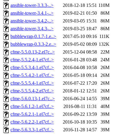
ansible-tower-3.3.3-..>
2018-12-18 15:51
110M
ansible-tower-3.4.1-..>
2019-02-21 01:50
86M
ansible-tower-3.4.2-..>
2019-03-05 15:31
86M
ansible-tower-3.4.3-..>
2019-03-25 18:47
86M
bubblewrap-0.1.7-1.e..>
2017-05-10 09:16
111K
bubblewrap-0.3.3-2.e..>
2019-05-02 08:09
132K
cfme-5.5.0.13-2.el7c..>
2015-12-04 08:58
22M
cfme-5.5.2.4-1.el7cf..>
2016-01-28 03:48
24M
cfme-5.5.3.4-1.el7cf..>
2016-04-08 10:58
26M
cfme-5.5.4.2-1.el7cf..>
2016-05-18 09:14
26M
cfme-5.5.5.4-1.el7cf..>
2016-07-22 17:20
26M
cfme-5.5.5.4-2.el7cf..>
2018-01-12 12:51
26M
cfme-5.6.0.13-1.el7c..>
2016-06-24 14:55
39M
cfme-5.6.1.2-1.el7cf..>
2016-08-11 11:31
40M
cfme-5.6.2.1-1.el7cf..>
2016-09-22 13:59
39M
cfme-5.6.2.2-1.el7cf..>
2016-10-18 10:35
39M
cfme-5.6.3.3-1.el7cf..>
2016-11-28 14:57
39M