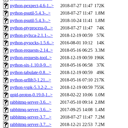
python-pexpect-4.6-1..>
2018-07-27 11:47
172K
python-psutil-5.4.3-..>
2018-07-27 11:47
1.8M
python-psutil-5.4.3-..>
2018-10-24 11:41
1.8M
python-ptyprocess-0...>
2018-07-27 11:47
74K
python-pylxca-2.1.1-..>
2018-12-19 00:59
57K
python-pysocks-1.5.6..>
2016-08-01 10:12
14K
python-requests-2.14..>
2018-05-16 06:25
3.3M
python-requests-tool..>
2018-12-19 00:59
196K
python-six-1.10.0-9...>
2018-05-16 06:58
37K
python-tabulate-0.8...>
2018-12-19 00:59
49K
python-urllib3-1.21...>
2018-05-16 07:10
217K
python-vspk-5.3.2-2...>
2018-12-19 00:59
755K
qpid-proton-0.19.0-1..>
2018-02-22 10:06
1.0M
rabbitmq-server-3.6...>
2017-05-10 09:14
2.8M
rabbitmq-server-3.6...>
2017-09-25 14:08
1.4M
rabbitmq-server-3.7...>
2018-07-27 11:47
7.2M
rabbitmq-server-3.7...>
2018-12-21 22:53
7.2M