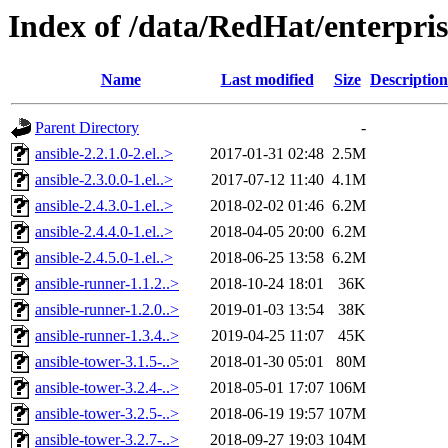
Index of /data/RedHat/enterpr
Name
Last modified
Size
Description
Parent Directory
-
ansible-2.2.1.0-2.el..>
2017-01-31 02:48
2.5M
ansible-2.3.0.0-1.el..>
2017-07-12 11:40
4.1M
ansible-2.4.3.0-1.el..>
2018-02-02 01:46
6.2M
ansible-2.4.4.0-1.el..>
2018-04-05 20:00
6.2M
ansible-2.4.5.0-1.el..>
2018-06-25 13:58
6.2M
ansible-runner-1.1.2..>
2018-10-24 18:01
36K
ansible-runner-1.2.0..>
2019-01-03 13:54
38K
ansible-runner-1.3.4..>
2019-04-25 11:07
45K
ansible-tower-3.1.5-..>
2018-01-30 05:01
80M
ansible-tower-3.2.4-..>
2018-05-01 17:07
106M
ansible-tower-3.2.5-..>
2018-06-19 19:57
107M
ansible-tower-3.2.7-..>
2018-09-27 19:03
104M