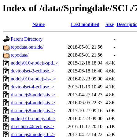
Index of /data/Springdale/SCL
Name
Last modified
Size
Descripti
Parent Directory
-
repodata.outside/
2018-05-01 21:56
-
repodata/
2018-05-01 21:56
-
nodejs010-nodejs-spd..>
2015-12-16 18:04
4.4K
devtoolset-3-eclipse..>
2015-06-18 16:40
4.6K
nodejs010-nodejs-is-..>
2016-02-23 09:00
4.6K
devtoolset-4-eclipse..>
2015-11-19 10:49
4.7K
rh-nodejs6-nodejs-is..>
2017-04-27 14:23
4.8K
rh-nodejs4-nodejs-is..>
2016-06-05 22:37
4.8K
rh-nodejs8-nodejs-is..>
2017-10-27 09:16
5.0K
nodejs010-nodejs-fil..>
2016-02-23 09:00
5.0K
rh-eclipse46-eclipse..>
2016-11-17 20:10
5.1K
rh-nodejs6-nodejs-fi..>
2017-04-27 14:22
5.2K