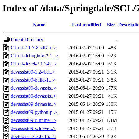
Index of /data/Springdale/SCL/
Name
Last modified
Size
Descripti
Parent Directory
-
CUnit-2.1.3-8.sdl7.x..>
2016-02-07 16:09
48K
CUnit-debuginfo-2.1...>
2016-02-07 16:09
92K
CUnit-devel-2.1.3-8...>
2016-02-07 16:09
61K
devassist09-1.2-4.el..>
2015-01-27 09:21
3.1K
devassist09-build-1...>
2015-01-27 09:21
3.8K
devassist09-devassis..>
2015-06-14 20:39
177K
devassist09-devassis..>
2015-01-27 09:21
41K
devassist09-devassis..>
2015-06-14 20:39
130K
devassist09-python-p..>
2015-01-27 09:21
15K
devassist09-runtime-..>
2015-01-27 09:21
1.1M
devassist09-scldevel..>
2015-01-27 09:21
3.7K
devtoolset-3-3.0-15...>
2015-06-14 20:39
4.2K